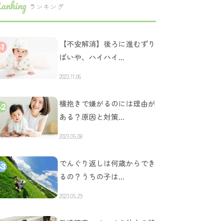
anking
ランキング
【不安解消】後ろに進むずり
ばいや、ハイハイ…
2023.11.06
横抱きで嫌がるのには理由が
ある？原因と対策…
2023.05.08
でんぐり返しは何歳からでき
るの？うちの子は…
2023.05.29