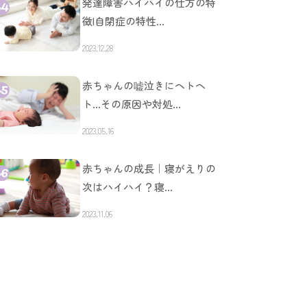
発達障害ハイハイの仕方の特
徴|自閉症の特性…
2023.12.28
赤ちゃんの嘘泣きにヘトヘ
ト…その原因や対処…
2023.05.16
赤ちゃんの成長｜寝がえりの
次はハイハイ？寝…
2023.11.06