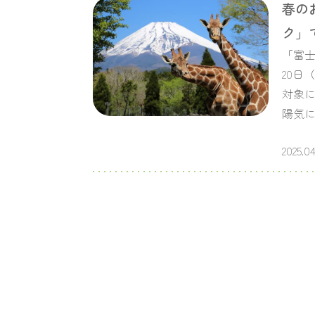
春の
ク」
「富士
20日
対象に
陽気
2025.04