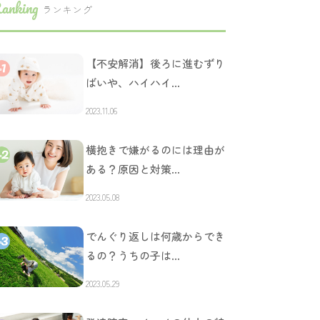
anking
ランキング
【不安解消】後ろに進むずり
ばいや、ハイハイ…
2023.11.06
横抱きで嫌がるのには理由が
ある？原因と対策…
2023.05.08
でんぐり返しは何歳からでき
るの？うちの子は…
2023.05.29