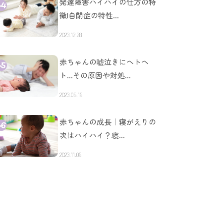
発達障害ハイハイの仕方の特
徴|自閉症の特性…
2023.12.28
赤ちゃんの嘘泣きにヘトヘ
ト…その原因や対処…
2023.05.16
赤ちゃんの成長｜寝がえりの
次はハイハイ？寝…
2023.11.06