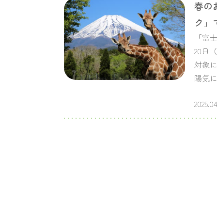
春の
ク」
「富士
20日
対象に
陽気
2025.04