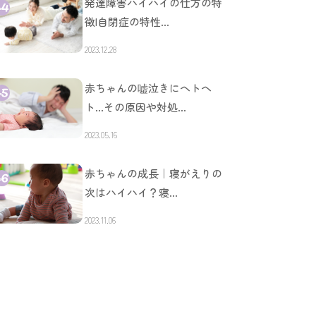
発達障害ハイハイの仕方の特
徴|自閉症の特性…
2023.12.28
赤ちゃんの嘘泣きにヘトヘ
ト…その原因や対処…
2023.05.16
赤ちゃんの成長｜寝がえりの
次はハイハイ？寝…
2023.11.06