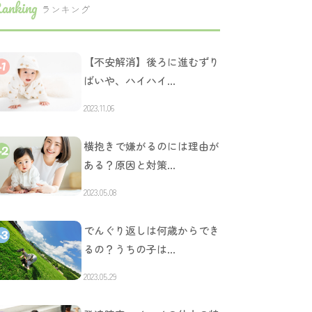
anking
ランキング
【不安解消】後ろに進むずり
ばいや、ハイハイ…
2023.11.06
横抱きで嫌がるのには理由が
ある？原因と対策…
2023.05.08
でんぐり返しは何歳からでき
るの？うちの子は…
2023.05.29