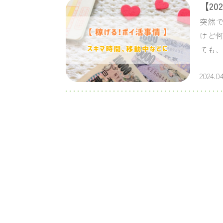
【2
突然で
けど
ても
2024.04