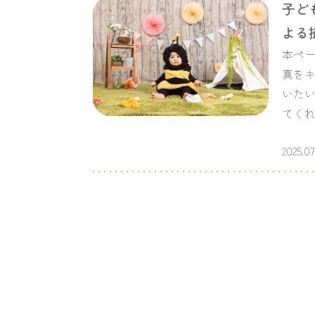
子ど
よる
本ペー
真をキ
いたい
てく
2025.07