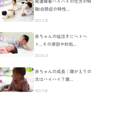
発達障害ハイハイの仕方の特
徴|自閉症の特性…
2023.12.28
赤ちゃんの嘘泣きにヘトヘ
ト…その原因や対処…
2023.05.16
赤ちゃんの成長｜寝がえりの
次はハイハイ？寝…
2023.11.06