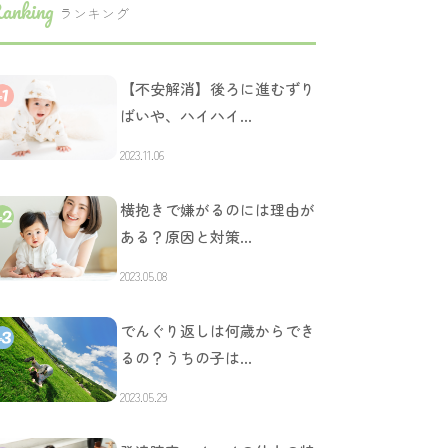
anking
ランキング
【不安解消】後ろに進むずり
ばいや、ハイハイ…
2023.11.06
横抱きで嫌がるのには理由が
ある？原因と対策…
2023.05.08
でんぐり返しは何歳からでき
るの？うちの子は…
2023.05.29