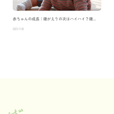
赤ちゃんの成長｜寝がえりの次はハイハイ？寝…
2023.11.06
Contact us