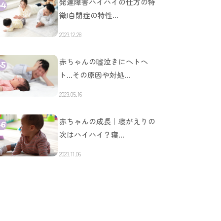
発達障害ハイハイの仕方の特
徴|自閉症の特性…
2023.12.28
赤ちゃんの嘘泣きにヘトヘ
ト…その原因や対処…
2023.05.16
赤ちゃんの成長｜寝がえりの
次はハイハイ？寝…
2023.11.06