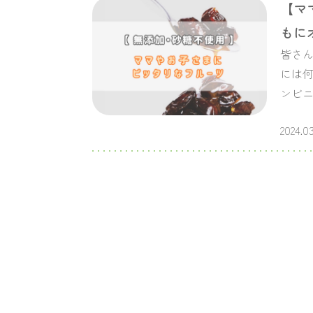
【マ
もに
皆さん
には
ンビニ
2024.03