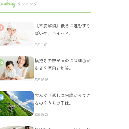
anking
ランキング
【不安解消】後ろに進むずり
ばいや、ハイハイ…
2023.11.06
横抱きで嫌がるのには理由が
ある？原因と対策…
2023.05.08
でんぐり返しは何歳からでき
るの？うちの子は…
2023.05.29