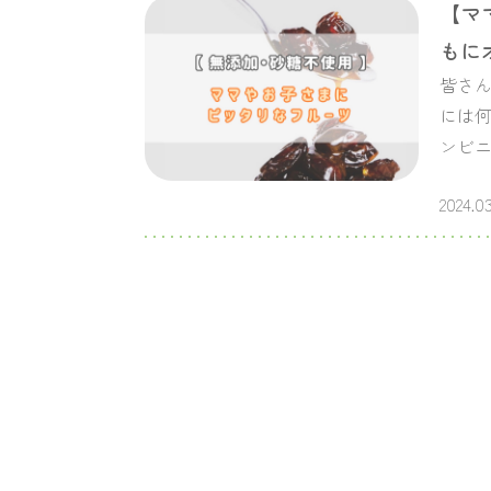
【マ
もに
皆さん
には
ンビニ
2024.03