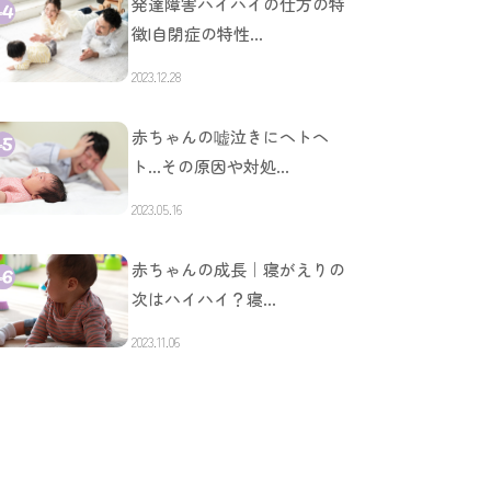
発達障害ハイハイの仕方の特
徴|自閉症の特性…
2023.12.28
赤ちゃんの嘘泣きにヘトヘ
ト…その原因や対処…
2023.05.16
赤ちゃんの成長｜寝がえりの
次はハイハイ？寝…
2023.11.06