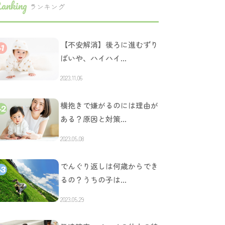
anking
ランキング
【不安解消】後ろに進むずり
ばいや、ハイハイ…
2023.11.06
横抱きで嫌がるのには理由が
ある？原因と対策…
2023.05.08
でんぐり返しは何歳からでき
るの？うちの子は…
2023.05.29