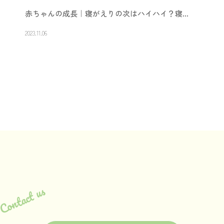
赤ちゃんの成長｜寝がえりの次はハイハイ？寝…
2023.11.06
Contact us