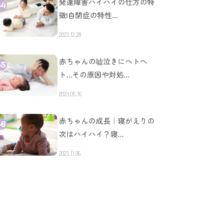
発達障害ハイハイの仕方の特
徴|自閉症の特性…
2023.12.28
赤ちゃんの嘘泣きにヘトヘ
ト…その原因や対処…
2023.05.16
赤ちゃんの成長｜寝がえりの
次はハイハイ？寝…
2023.11.06