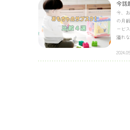
今話
今、お
の月
ービス
溢れ
2024.05