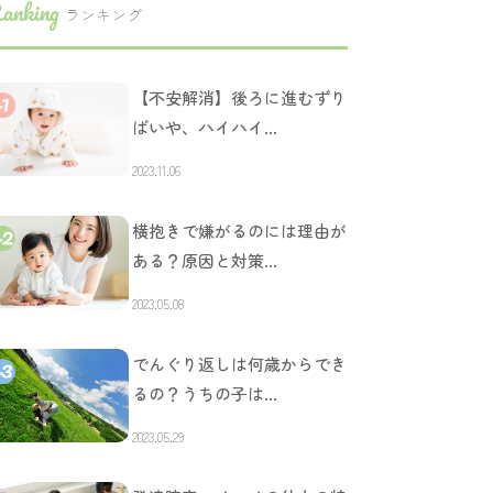
anking
ランキング
【不安解消】後ろに進むずり
ばいや、ハイハイ…
2023.11.06
横抱きで嫌がるのには理由が
ある？原因と対策…
2023.05.08
でんぐり返しは何歳からでき
るの？うちの子は…
2023.05.29