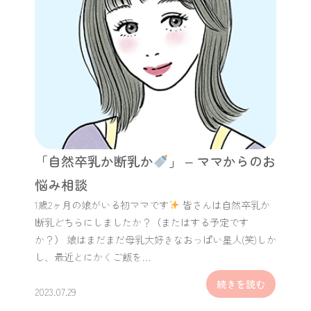
「自然卒乳か断乳か
」 – ママからのお
悩み相談
1歳2ヶ月の娘がいる初ママです
皆さんは自然卒乳か
断乳どちらにしましたか？（またはする予定です
か？） 娘はまだまだ母乳大好きなおっぱい星人(笑)しか
し、最近とにかくご飯を…
続きを読む
2023.07.29