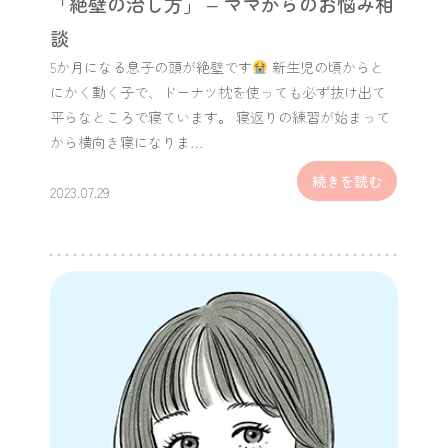
「絶壁の治し方」 – ママからのお悩み相
談
5か月になる息子の頭が絶壁です
新生児の頃からと
にかく動く子で、ドーナツ枕を使っても必ず抜け出て
平らなところで寝ています。 寝返りの練習が始まって
から横向き寝になりま…
続きを読む
2023.07.29