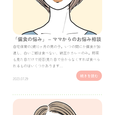
「偏食の悩み」 – ママからのお悩み相談
自宅保育の2歳10ヶ月の男の子。いつの間にか偏食が加
速し、白いご飯は食べない、納豆かカレーのみ。野菜
も見た目だけで拒否(見た目で分からなくすれば食べら
れるものはいくつかあります…
続きを読む
2023.07.29