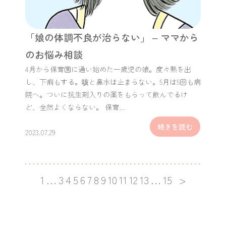
「娘の体調不良が治らない」 – ママから
のお悩み相談
4月から保育園に通い始めた一歳児の娘。度々熱を出
し、下痢もする。咳と鼻水は止まらない。5月は5回も病
院へ。ついに抗生剤入りの薬をもらって飲んでるけ
ど、全然よくならない。 保育…
続きを読む
2023.07.29
1
…
3
4
5
6
7
8
9
10
11
12
13
…
15