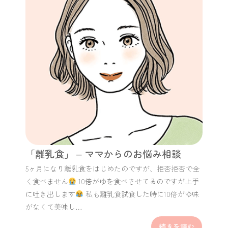
「離乳食」 – ママからのお悩み相談
5ヶ月になり離乳食をはじめたのですが、拒否拒否で全
く食べません
10倍がゆを食べさせてるのですが上手
に吐き出します
私も離乳食試食した時に10倍がゆ味
がなくて美味し…
続きを読む