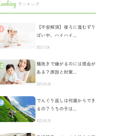
anking
ランキング
【不安解消】後ろに進むずり
ばいや、ハイハイ…
2023.11.06
横抱きで嫌がるのには理由が
ある？原因と対策…
2023.05.08
でんぐり返しは何歳からでき
るの？うちの子は…
2023.05.29