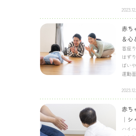
2023.12
赤ち
＆心
首座
はずり
ばい
運動
2023.12
赤ち
｜シ
ハイ