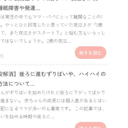
睡眠障害や発達…
は育児の中でもママ・パパにとって難関なことの1
。やっとひと段落したと思っていた夜泣きが「2歳
って、また夜泣きがスタート？」と悩む方もいらっし
ではないでしょうか。 2歳の夜泣…
続きを読む
.11
安解消】後ろに進むずりばいや、ハイハイの
方法について…
ゃんがずりばいを始めたけれど後ろに下がってばかり
進まない。 赤ちゃんの成長には個人差があるとはい
配になるママが多いのも事実です。 この記事では、
ばいを始める時期や後ろに…