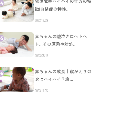
発達障害ハイハイの仕方の特
徴|自閉症の特性…
2023.12.28
赤ちゃんの嘘泣きにヘトヘ
ト…その原因や対処…
2023.05.16
赤ちゃんの成長｜寝がえりの
次はハイハイ？寝…
2023.11.06