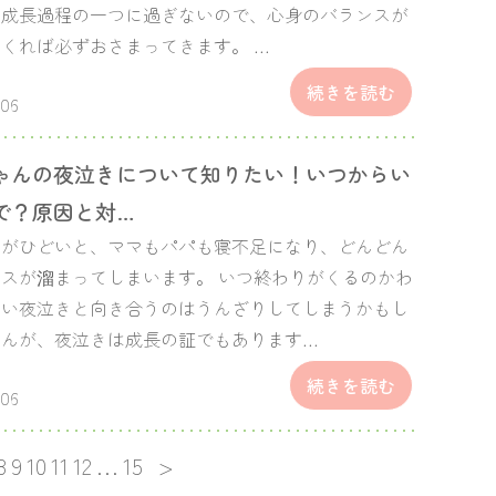
の成長過程の一つに過ぎないので、心身のバランスが
くれば必ずおさまってきます。 …
続きを読む
.06
ゃんの夜泣きについて知りたい！いつからい
で？原因と対…
きがひどいと、ママもパパも寝不足になり、どんどん
スが溜まってしまいます。 いつ終わりがくるのかわ
ない夜泣きと向き合うのはうんざりしてしまうかもし
せんが、夜泣きは成長の証でもあります…
続きを読む
.06
8
9
10
11
12
…
15