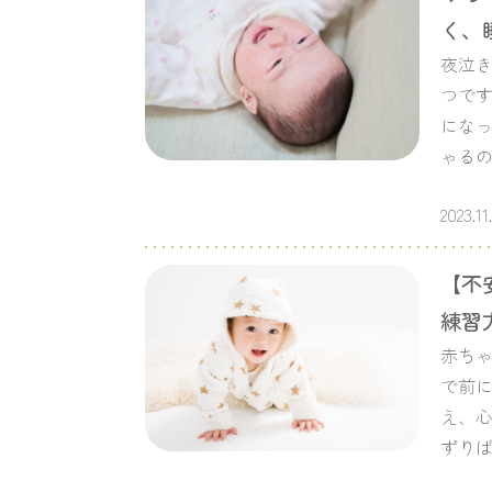
く、
夜泣き
つです
にな
ゃるの
2023.11
【不
練習
赤ち
で前に
え、心
ずり