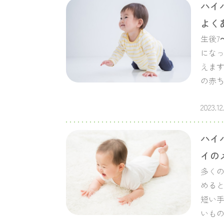
ハイ
よく
生後7
になっ
えます
の赤
2023.12
ハイ
イの
多くの
めると
短い
いもの