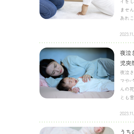
イを
ません
あれこ
2023.11
夜泣
児突
夜泣き
マやパ
んの
とも
2023.11
うち