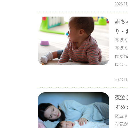
2023.11
赤ち
り・
寝返
寝返
作が増
にな
2023.11
夜泣
すめ
夜泣
な気が