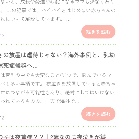
しないと、成長や発達が心配になるママも少なくあり
。 この記事では、ハイハイをはじめない赤ちゃんの
れについて解説しています。 …
続きを読む
.13
きの放置は虐待じゃない？海外事例と、乳幼
然死症候群へ…
は育児の中でも大変なことの1つで、悩んでいるマ
パも多い事柄です。 夜泣きを放置していると赤ちゃ
死亡につながる可能性もあり、絶対にしてはいけない
言われているものの、一方で海外で…
続きを読む
.12
の子は夜驚症？？｜2歳なのに夜泣きが続