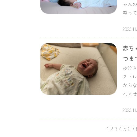
ゃん
整って
2023.11
赤ち
つま
夜泣
ストレ
から
れま
2023.11
1
2
3
4
5
6
7