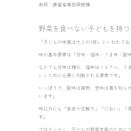
参照：
農畜産業振興機構
野菜を食べない子どもを持つ
「子どもの味覚は大人の3倍」といわれてお
味の基本要素は「甘味・塩味・うま味・酸味
なかでも甘味は糖分、塩味はミネラル、う
いくために必要と判断される要素です。
いっぽうで、酸味は腐敗、苦味は毒を知ら
います。
味以外にも「食感や舌触り」「におい」「
す。
ではさっそく、子どもの野菜克服のために