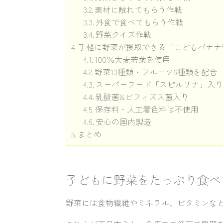
素材に触れてもらう作戦
外食で食べてもらう作戦
野菜クイズ作戦
手軽に野菜が摂取できる「こどもバナナ
100％大麦若葉を使用
野菜13種類・フルーツ6種類を配合
スーパーフード「スピルリナ」入
乳酸菌&ビフィズス菌入り
保存料・人工着色料は不使用
安心の国内製造
まとめ
子どもに野菜をたっぷり食べ
野菜には食物繊維やミネラル、ビタミンな