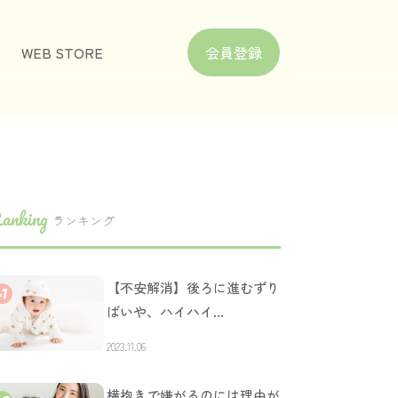
WEB STORE
会員登録
anking
ランキング
【不安解消】後ろに進むずり
ばいや、ハイハイ…
2023.11.06
横抱きで嫌がるのには理由が