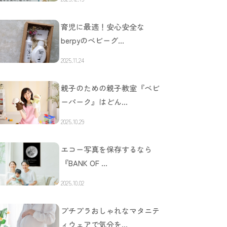
育児に最適！安心安全な
berpyのベビーグ…
2025.11.24
親子のための親子教室『ベビ
ーパーク』はどん…
2025.10.29
エコー写真を保存するなら
『BANK OF …
2025.10.02
プチプラおしゃれなマタニテ
ィウェアで気分を…