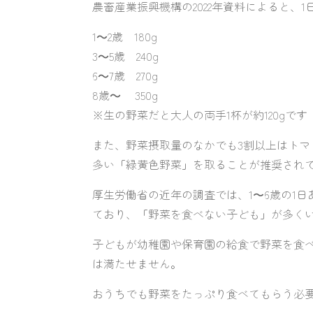
農畜産業振興機構の2022年資料によると、
1～2歳 180g
3～5歳 240g
6～7歳 270g
8歳～ 350g
※生の野菜だと大人の両手1杯が約120gです
また、野菜摂取量のなかでも3割以上はト
多い「緑黄色野菜」を取ることが推奨され
厚生労働省の近年の調査では、1〜6歳の1日あ
ており、「野菜を食べない子ども」が多く
子どもが幼稚園や保育園の給食で野菜を食べ
は満たせません。
おうちでも野菜をたっぷり食べてもらう必