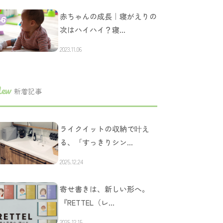
赤ちゃんの成長｜寝がえりの
次はハイハイ？寝…
2023.11.06
ew
新着記事
ライクイットの収納で叶え
る、「すっきりシン…
2025.12.24
寄せ書きは、新しい形へ。
『RETTEL（レ…
2025.12.15