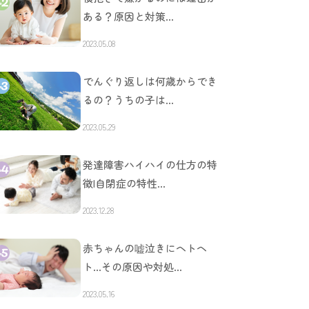
ある？原因と対策…
2023.05.08
でんぐり返しは何歳からでき
るの？うちの子は…
2023.05.29
発達障害ハイハイの仕方の特
徴|自閉症の特性…
2023.12.28
赤ちゃんの嘘泣きにヘトヘ
ト…その原因や対処…
2023.05.16