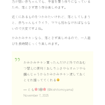
力が弱い赤ちゃんでも、手首を覆う作りになっている
ため、落とさず思う存分楽しめます。
近くにあるものをつかみたいけれど、落としてしまう
と、赤ちゃんもイライラ、ママも拾わなければならな
いので大変ですよね。
かみかみチキンなら、落とさず楽しめるので、一人遊
びを長時間じっくり楽しめます。
かみかみチキン買ったんだけど外でのおむ
つ替えに便利！おしりふきやらオムツやら
掴んじゃうからかみかみチキン渡しておく
とそれ握っててくれる
— とも
5Ⓜ︎
(@kishitomoyama)
November 7, 2025