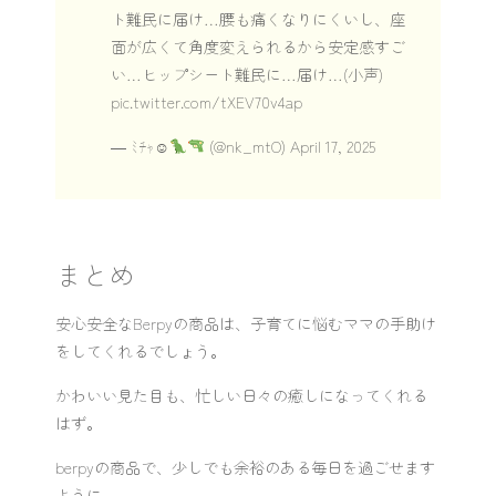
ト難民に届け…腰も痛くなりにくいし、座
面が広くて角度変えられるから安定感すご
い…ヒップシート難民に…届け…(小声)
pic.twitter.com/tXEV70v4ap
— ﾐﾁｬ︎☺︎
(@nk_mtO)
April 17, 2025
まとめ
安心安全なBerpyの商品は、子育てに悩むママの手助け
をしてくれるでしょう。
かわいい見た目も、忙しい日々の癒しになってくれる
はず。
berpyの商品で、少しでも余裕のある毎日を過ごせます