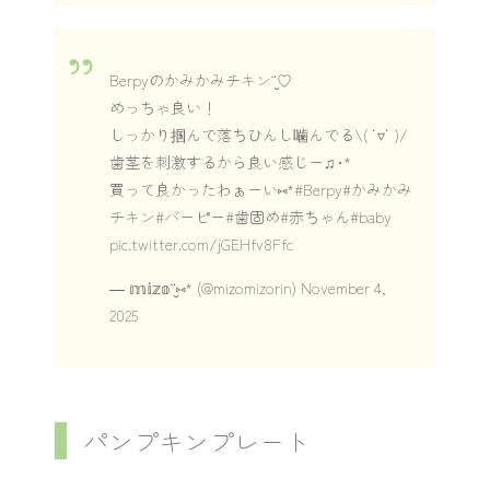
Berpyのかみかみチキン¨̮♡︎
めっちゃ良い！
しっかり掴んで落ちひんし噛んでる\( ˙▿︎˙ )/
歯茎を刺激するから良い感じー♫︎･*
買って良かったわぁーい⑅︎*
#Berpy
#かみかみ
チキン
#バーピー
#歯固め
#赤ちゃん
#baby
pic.twitter.com/jGEHfv8Ffc
— 𝕞𝕚𝕫𝕠¨̮⑅︎* (@mizomizorin)
November 4,
2025
パンプキンプレート