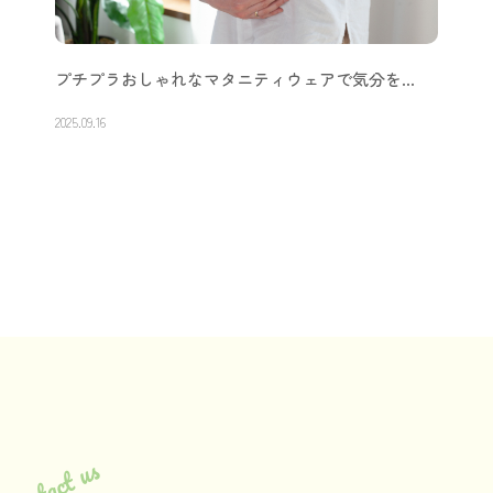
プチプラおしゃれなマタニティウェアで気分を…
2025.09.16
Contact us