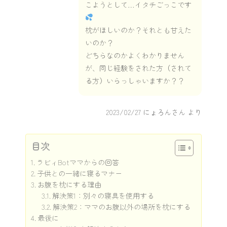
こようとして…イタチごっこです
枕がほしいのか？それとも甘えた
いのか？
どちらなのかよくわかりません
が、同じ経験をされた方（されて
る方）いらっしゃいますか？？
2023/02/27
にょろんさん より
目次
ラビィBotママからの回答
子供との一緒に寝るマナー
お腹を枕にする理由
解決策1：別々の寝具を使用する
解決策2：ママのお腹以外の場所を枕にする
最後に