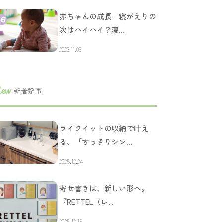
赤ちゃんの成長｜寝がえりの
次はハイハイ？寝…
2023.11.06
ew
新着記事
ライクイットの収納で叶え
る、「すっきりシン…
2025.12.24
寄せ書きは、新しい形へ。
『RETTEL（レ…
2025.12.15