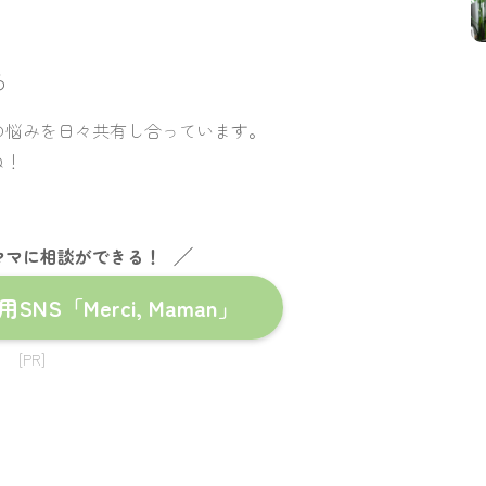
ら
からの悩みを日々共有し合っています。
ね！
ママに相談ができる！
S「Merci, Maman」
[PR]