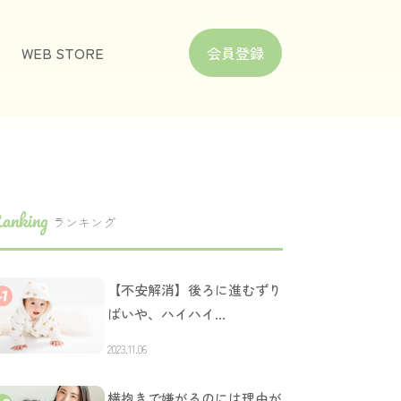
WEB STORE
会員登録
anking
ランキング
【不安解消】後ろに進むずり
ばいや、ハイハイ…
2023.11.06
横抱きで嫌がるのには理由が