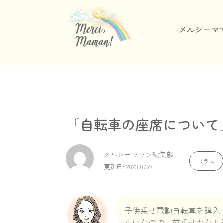
メルシーマ
「自転車の座席について」
メルシーママン編集部
コラム
更新日: 2023.07.27
子供乗せ電動自転車を購入
たいなので、前乗せかなと