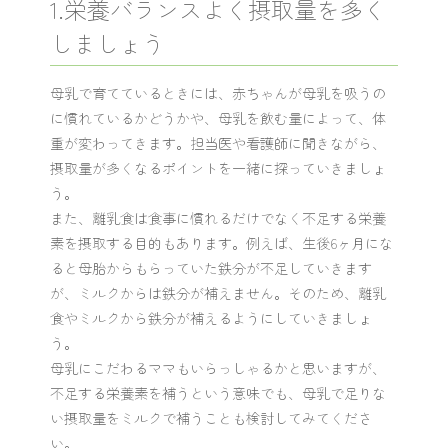
1.栄養バランスよく摂取量を多く
しましょう
母乳で育てているときには、赤ちゃんが母乳を吸うの
に慣れているかどうかや、母乳を飲む量によって、体
重が変わってきます。担当医や看護師に聞きながら、
摂取量が多くなるポイントを一緒に探っていきましょ
う。
また、離乳食は食事に慣れるだけでなく不足する栄養
素を摂取する目的もあります。例えば、生後6ヶ月にな
ると母胎からもらっていた鉄分が不足していきます
が、ミルクからは鉄分が補えません。そのため、離乳
食やミルクから鉄分が補えるようにしていきましょ
う。
母乳にこだわるママもいらっしゃるかと思いますが、
不足する栄養素を補うという意味でも、母乳で足りな
い摂取量をミルクで補うことも検討してみてくださ
い。