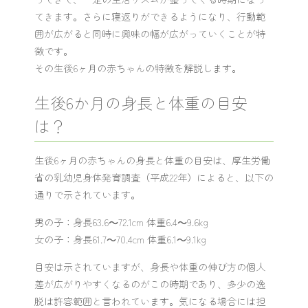
てきます。さらに寝返りができるようになり、行動範
囲が広がると同時に興味の幅が広がっていくことが特
徴です。
その生後6ヶ月の赤ちゃんの特徴を解説します。
生後6か月の身長と体重の目安
は？
生後6ヶ月の赤ちゃんの身長と体重の目安は、厚生労働
省の乳幼児身体発育調査（平成22年）によると、以下の
通りで示されています。
男の子：身長63.6～72.1cm 体重6.4～9.6kg
女の子：身長61.7～70.4cm 体重6.1～9.1kg
目安は示されていますが、身長や体重の伸び方の個人
差が広がりやすくなるのがこの時期であり、多少の逸
脱は許容範囲と言われています。気になる場合には担