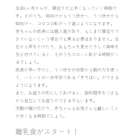
生後6ヶ月からが、寝返りが上手くなっていく時期で
す。そのうち、仰向けからうつ伏せへ、うつ伏せから
仰向けへ、コロコロ転がって遊ぶようになります。
赤ちゃんの成長には個人差があり、もしまだ寝返りで
きていないという場合でも焦る必要はありません。左
右から声をかけたり、おもちゃを見せたりして興味を
引き付けていると、そのうちコロンと転がる時期がく
るでしょう。
成長が早い子だと、うつ伏せの状態から腕の力を使っ
て、ハイハイの一歩手前である「すりばい」ができる
ようになります。
また、お座りの形にしてあげると、数秒間手をつきな
がら自立してお座りができる子もいます。
活動の幅が広がり、赤ちゃんもお母さんも嬉しいこと
が多くなる時期でしょう。
離乳食がスタート！