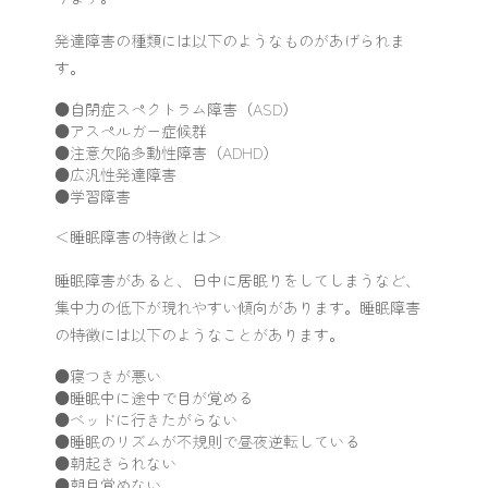
発達障害の種類には以下のようなものがあげられま
す。
●自閉症スペクトラム障害（ASD）
●アスペルガー症候群
●注意欠陥多動性障害（ADHD）
●広汎性発達障害
●学習障害
＜睡眠障害の特徴とは＞
睡眠障害があると、日中に居眠りをしてしまうなど、
集中力の低下が現れやすい傾向があります。睡眠障害
の特徴には以下のようなことがあります。
●寝つきが悪い
●睡眠中に途中で目が覚める
●ベッドに行きたがらない
●睡眠のリズムが不規則で昼夜逆転している
●朝起きられない
●朝目覚めない