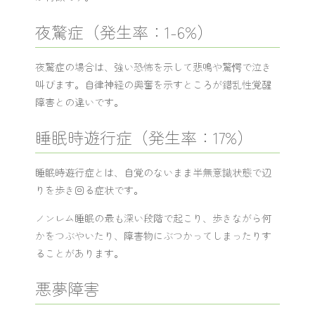
夜驚症（発生率：1-6%）
夜驚症の場合は、強い恐怖を示して悲鳴や驚愕で泣き
叫びます。自律神経の興奮を示すところが錯乱性覚醒
障害との違いです。
睡眠時遊行症（発生率：17%）
睡眠時遊行症とは、自覚のないまま半無意識状態で辺
りを歩き回る症状です。
ノンレム睡眠の最も深い段階で起こり、歩きながら何
かをつぶやいたり、障害物にぶつかってしまったりす
ることがあります。
悪夢障害