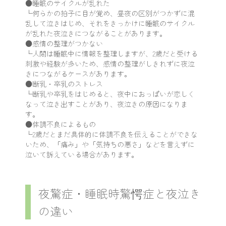
●睡眠のサイクルが乱れた
└何らかの拍子に目が覚め、昼夜の区別がつかずに混
乱して泣きはじめ、それをきっかけに睡眠のサイクル
が乱れた夜泣きにつながることがあります。
●感情の整理がつかない
└人間は睡眠中に情報を整理しますが、2歳だと受ける
刺激や経験が多いため、感情の整理がしきれずに夜泣
きにつながるケースがあります。
●断乳・卒乳のストレス
└断乳や卒乳をはじめると、夜中におっぱいが恋しく
なって泣き出すことがあり、夜泣きの原因になりま
す。
●体調不良によるもの
└2歳だとまだ具体的に体調不良を伝えることができな
いため、「痛み」や「気持ちの悪さ」などを言えずに
泣いて訴えている場合があります。
夜驚症・睡眠時驚愕症と夜泣き
の違い