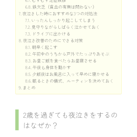
むずむず足症候群
鉄欠乏（貧血の有無は問わない）
夜泣きした時におすすめな3つの対処法
いったんしっかり起こしてしまう
見守りながらしばらく泣かせておく
ドライブに出かける
夜泣き改善のためにできる対策
朝早く起こす
午前中のうちから戸外でたっぷりあそぶ
お昼ご飯を食べたらお昼寝させる
午後も身体を動かす
夕飯後はお風呂に入って早めに寝かせる
眠るときの儀式、ルーティンを決めておく
まとめ
2歳を過ぎても夜泣きをするの
はなぜか？