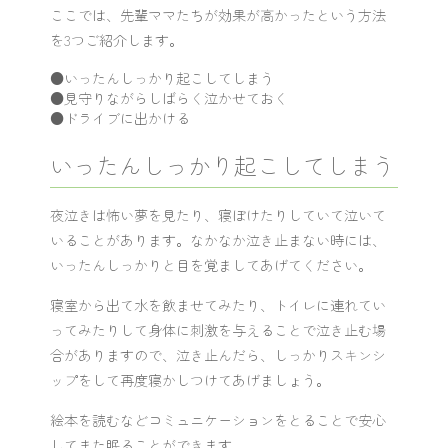
ここでは、先輩ママたちが効果が高かったという方法
を3つご紹介します。
●いったんしっかり起こしてしまう
●見守りながらしばらく泣かせておく
●ドライブに出かける
いったんしっかり起こしてしまう
夜泣きは怖い夢を見たり、寝ぼけたりしていて泣いて
いることがあります。なかなか泣き止まない時には、
いったんしっかりと目を覚ましてあげてください。
寝室から出て水を飲ませてみたり、トイレに連れてい
ってみたりして身体に刺激を与えることで泣き止む場
合がありますので、泣き止んだら、しっかりスキンシ
ップをして再度寝かしつけてあげましょう。
絵本を読むなどコミュニケーションをとることで安心
してまた眠ることができます。