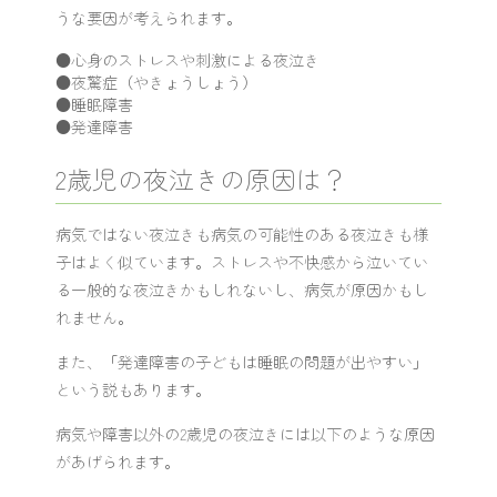
うな要因が考えられます。
●心身のストレスや刺激による夜泣き
●夜驚症（やきょうしょう）
●睡眠障害
●発達障害
2歳児の夜泣きの原因は？
病気ではない夜泣きも病気の可能性のある夜泣きも様
子はよく似ています。ストレスや不快感から泣いてい
る一般的な夜泣きかもしれないし、病気が原因かもし
れません。
また、「発達障害の子どもは睡眠の問題が出やすい」
という説もあります。
病気や障害以外の2歳児の夜泣きには以下のような原因
があげられます。