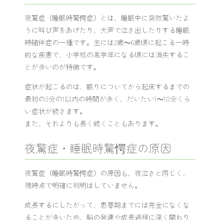
夜驚症（睡眠時驚愕症）とは、睡眠中に突然驚いたよ
うに叫び声をあげたり、大声で泣き出したりする睡眠
時随伴症の一種です。主には2歳～6歳頃に起こる一時
的な疾患で、小学校の高学年になる頃には消失するこ
とが多いのが特徴です。
症状が起こるのは、眠りについてから起床するまでの
最初の3分の1以内の時間が多く、だいたい1～10分くら
い症状が続きます。
また、それよりも長く続くこともあります。
夜驚症・睡眠時驚愕症の原因
夜驚症（睡眠時驚愕症）の原因も、夜泣きと同じく、
現時点で明確に判明はしていません。
成長するにしたがって、思春期までには完全になくな
ることが多いため、脳の発達や成長過程に深く関わり