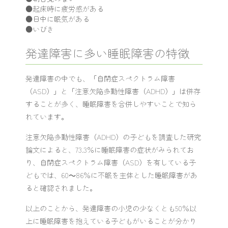
●起床時に疲労感がある
●日中に眠気がある
●いびき
発達障害に多い睡眠障害の特徴
発達障害の中でも、「自閉症スペクトラム障害
（ASD）」と「注意欠陥多動性障害（ADHD）」は併存
することが多く、睡眠障害を合併しやすいことで知ら
れています。
注意欠陥多動性障害（ADHD）の子どもを調査した研究
論文によると、73.3％に睡眠障害の症状がみられてお
り、自閉症スペクトラム障害（ASD）を有している子
どもでは、60～86％に不眠を主体とした睡眠障害があ
ると確認されました。
以上のことから、発達障害の小児の少なくとも50％以
上に睡眠障害を抱えている子どもがいることが分かり