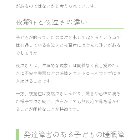
があるのではないかと考えられています。
夜驚症と夜泣きの違い
子どもが眠っていたのに泣き出して起きるという点で
は共通している夜泣きと夜驚症にはどんな違いがある
でしょうか。
夜泣きとは、生理的な現象とは関係なく夜目覚めたと
きに不安や興奮などの感情をコントロールできずに泣
き続けることです。
一方、夜驚症は突然泣き叫んだり、驚きや恐怖に満ち
た様子で泣き続け、声をかけても無反応で落ち着かせ
ることが困難なことが特徴です。
発達障害のある子どもの睡眠障