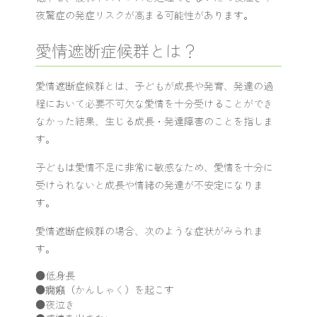
夜驚症の発症リスクが高まる可能性があります。
愛情遮断症候群とは？
愛情遮断症候群とは、子どもが成長や発育、発達の過
程において必要不可欠な愛情を十分受けることができ
なかった結果、生じる成長・発達障害のことを指しま
す。
子どもは愛情不足に非常に敏感なため、愛情を十分に
受けられないと成長や情緒の発達が不安定になりま
す。
愛情遮断症候群の場合、次のような症状がみられま
す。
●低身長
●癇癪（かんしゃく）を起こす
●夜泣き