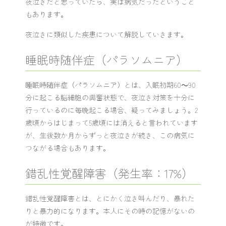
夜泣きだと思っていたら、実は病気だったということ
もあります。
夜泣きに類似した疾患について解説していきます。
睡眠時随伴症（パラソムニア）
睡眠時随伴症（パラソムニア）とは、入眠初期60～90
分に起こる脳細胞の興奮状態で、夜泣き対策を十分に
行っているのに毎晩起こる場合、疑ってみましょう。2
歳頃からはじまって5歳頃には消えると言われています
が、生後数か月からずっと夜泣きが続き、この病気に
つながる場合もあります。
錯乱性覚醒障害（発生率：17%）
錯乱性覚醒障害とは、とにかく泣き叫んだり、暴れた
りと暴力的になります。本人にその時の記憶がないの
が特徴です。