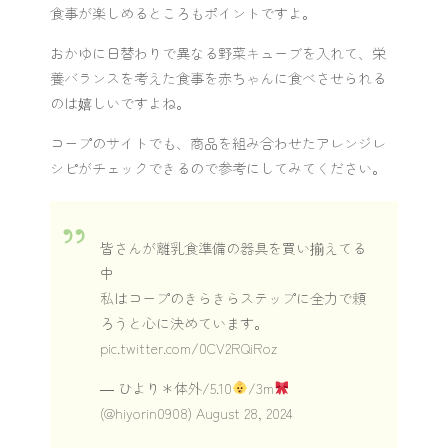
食事が楽しめるところもポイントですよ。
おかゆに日替わりで異なる野菜キューブを入れて、栄
養バランスを考えた食事を赤ちゃんに食べさせられる
のは嬉しいですよね。
コープのサイトでも、商品を組み合わせたアレンジレ
シピがチェックできるので参考にしてみてください。
皆さんが離乳食準備の器具を買い揃えてる
中
私はコープのきらきらステップに全力で頼
ろうと心に決めています。
pic.twitter.com/0CV2RQiRoz
— ひより＊体外/5.10
/3m
(@hiyorin0908)
August 28, 2024