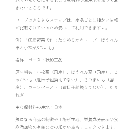
赤ちゃんが口にするものは原材料や生産地を知ってお
きたいところです。
コープのきらきらステップは、商品ごとに細かい情報
が記載されているため安心して利用できますよ。
例）「国産野菜で作ったなめらかキューブ ほうれん
草と小松菜&おいも」
名称：ペースト状加工品
原材料名：小松菜（国産）、ほうれん草（国産）、じ
ゃがいも（遺伝子組換えでない）、さつまいも（国
産）、コーンペースト（遺伝子組換えでない）、たま
ねぎ
主な原材料の産地：日本
気になる商品の特徴や工場所在地、栄養成分表示や食
品添加物の有無などの細かい点もチェックできます。