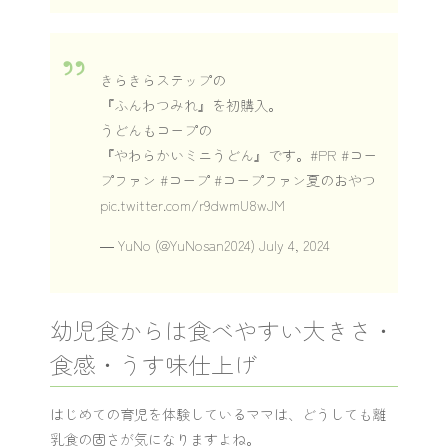
きらきらステップの
『ふんわつみれ』を初購入。
うどんもコープの
『やわらかいミニうどん』です。
#PR
#コー
プファン
#コープ
#コープファン夏のおやつ
pic.twitter.com/r9dwmU8wJM
— YuNo (@YuNosan2024)
July 4, 2024
幼児食からは食べやすい大きさ・
食感・うす味仕上げ
はじめての育児を体験しているママは、どうしても離
乳食の固さが気になりますよね。