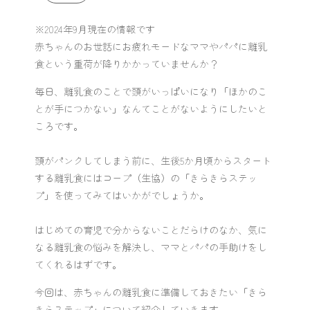
※2024年9月現在の情報です
赤ちゃんのお世話にお疲れモードなママやパパに離乳
食という重荷が降りかかっていませんか？
毎日、離乳食のことで頭がいっぱいになり「ほかのこ
とが手につかない」なんてことがないようにしたいと
ころです。
頭がパンクしてしまう前に、生後5か月頃からスタート
する離乳食にはコープ（生協）の「きらきらステッ
プ」を使ってみてはいかがでしょうか。
はじめての育児で分からないことだらけのなか、気に
なる離乳食の悩みを解決し、ママとパパの手助けをし
てくれるはずです。
今回は、赤ちゃんの離乳食に準備しておきたい「きら
きらステップ」について紹介していきます。