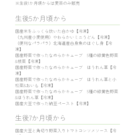
※生後1か月頃からは麦茶のみ販売
生後5か月頃から
国産米をふっくら炊いた白かゆ【冷凍】
（九州産小麦使用）やわらかいミニうどん【冷凍】
（便利なパラパラ）北海道産白身魚のほぐし身【冷
凍】
国産野菜で作ったなめらかキューブ 5種の緑黄色野菜
&根菜【冷凍】
国産野菜で作ったなめらかキューブ ほうれん草【冷
凍】
国産野菜で作ったなめらかキューブ ほうれん草と小
松菜&おいも【冷凍】
国産野菜で作ったなめらかキューブ 5種の緑黄色野菜
&ほうれん草【冷凍】
国産大豆で作った納豆ペースト【冷凍】
生後7か月頃から
国産大豆と角切り野菜入りトマトコンソメソース【冷