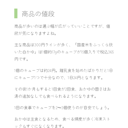
商品の値段
商品が多いのは選ぶ幅が広がっていいことですが、値
段が気になりますよね。
主な商品は300円ラインが多く、「国産米をふっくら炊
いた白かゆ」は1個約17gのキューブが15個入りで税込365
円です。
1個のキューブは約24円。離乳食を始めたばかりだと1日
にキューブ1つで十分なので、1日24円となります。
その後1か月もすると1回食が2回食、おかゆの固さはお
湯の追加なしでも食べられるようになります。
1回の食事でキューブを2〜3個使うのが目安でしょう。
おかゆは主食となるため、食べる頻度が多く冷凍スト
ックもすぐになくなります。