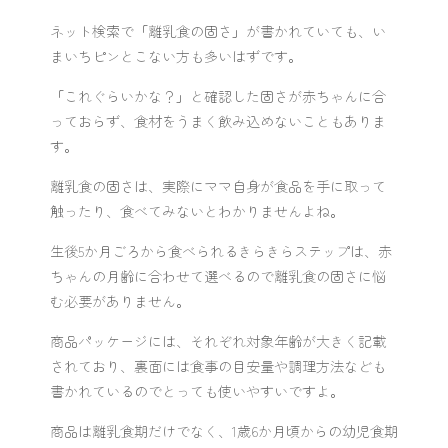
ネット検索で「離乳食の固さ」が書かれていても、い
まいちピンとこない方も多いはずです。
「これぐらいかな？」と確認した固さが赤ちゃんに合
っておらず、食材をうまく飲み込めないこともありま
す。
離乳食の固さは、実際にママ自身が食品を手に取って
触ったり、食べてみないとわかりませんよね。
生後5か月ごろから食べられるきらきらステップは、赤
ちゃんの月齢に合わせて選べるので離乳食の固さに悩
む必要がありません。
商品パッケージには、それぞれ対象年齢が大きく記載
されており、裏面には食事の目安量や調理方法なども
書かれているのでとっても使いやすいですよ。
商品は離乳食期だけでなく、1歳6か月頃からの幼児食期