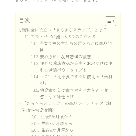
目次
離乳食に役立つ「きらきらステップ」とは？
ママ・パパに嬉しい5つのこだわり
子育て中の方たちの声をもとに商品開
発
安心原料・品質管理の徹底
便利な冷凍食品が充実・お出かけに便
利な常温パウチタイプも
下ごしらえ不要ですぐに使える「素材
型」
幼児食からは食べやすい大きさ・食
感・うす味仕上げ
「きらきらステップ」の商品ラインナップ（離
乳食～幼児食期）
生後5か月頃から
生後7か月頃から
生後8か月頃から