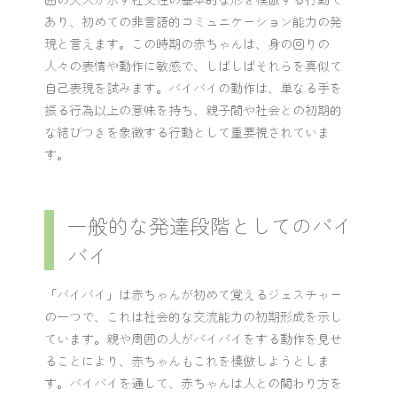
あり、初めての非言語的コミュニケーション能力の発
現と言えます。この時期の赤ちゃんは、身の回りの
人々の表情や動作に敏感で、しばしばそれらを真似て
自己表現を試みます。バイバイの動作は、単なる手を
振る行為以上の意味を持ち、親子間や社会との初期的
な結びつきを象徴する行動として重要視されていま
す。
一般的な発達段階としてのバイ
バイ
「バイバイ」は赤ちゃんが初めて覚えるジェスチャー
の一つで、これは社会的な交流能力の初期形成を示し
ています。親や周囲の人がバイバイをする動作を見せ
ることにより、赤ちゃんもこれを模倣しようとしま
す。バイバイを通して、赤ちゃんは人との関わり方を