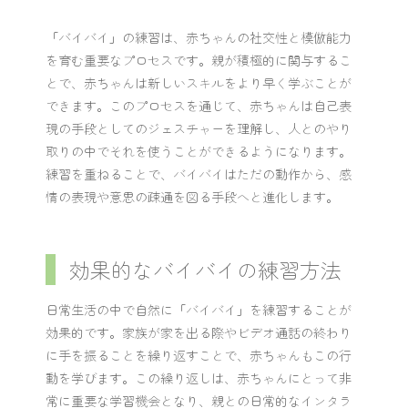
「バイバイ」の練習は、赤ちゃんの社交性と模倣能力
を育む重要なプロセスです。親が積極的に関与するこ
とで、赤ちゃんは新しいスキルをより早く学ぶことが
できます。このプロセスを通じて、赤ちゃんは自己表
現の手段としてのジェスチャーを理解し、人とのやり
取りの中でそれを使うことができるようになります。
練習を重ねることで、バイバイはただの動作から、感
情の表現や意思の疎通を図る手段へと進化します。
効果的なバイバイの練習方法
日常生活の中で自然に「バイバイ」を練習することが
効果的です。家族が家を出る際やビデオ通話の終わり
に手を振ることを繰り返すことで、赤ちゃんもこの行
動を学びます。この繰り返しは、赤ちゃんにとって非
常に重要な学習機会となり、親との日常的なインタラ