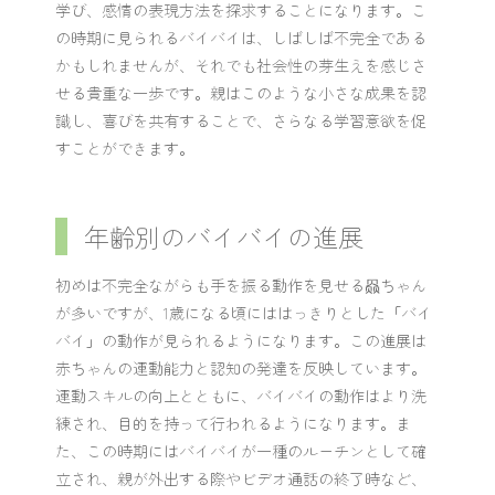
学び、感情の表現方法を探求することになります。こ
の時期に見られるバイバイは、しばしば不完全である
かもしれませんが、それでも社会性の芽生えを感じさ
せる貴重な一歩です。親はこのような小さな成果を認
識し、喜びを共有することで、さらなる学習意欲を促
すことができます。
年齢別のバイバイの進展
初めは不完全ながらも手を振る動作を見せる赑ちゃん
が多いですが、1歳になる頃にははっきりとした「バイ
バイ」の動作が見られるようになります。この進展は
赤ちゃんの運動能力と認知の発達を反映しています。
運動スキルの向上とともに、バイバイの動作はより洗
練され、目的を持って行われるようになります。ま
た、この時期にはバイバイが一種のルーチンとして確
立され、親が外出する際やビデオ通話の終了時など、