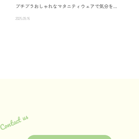
プチプラおしゃれなマタニティウェアで気分を…
2025.09.16
Contact us