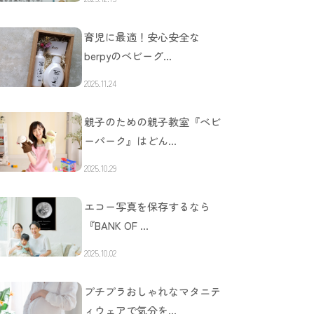
育児に最適！安心安全な
berpyのベビーグ…
2025.11.24
親子のための親子教室『ベビ
ーパーク』はどん…
2025.10.29
エコー写真を保存するなら
『BANK OF …
2025.10.02
プチプラおしゃれなマタニテ
ィウェアで気分を…