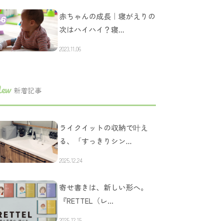
赤ちゃんの成長｜寝がえりの
次はハイハイ？寝…
2023.11.06
ew
新着記事
ライクイットの収納で叶え
る、「すっきりシン…
2025.12.24
寄せ書きは、新しい形へ。
『RETTEL（レ…
2025.12.15