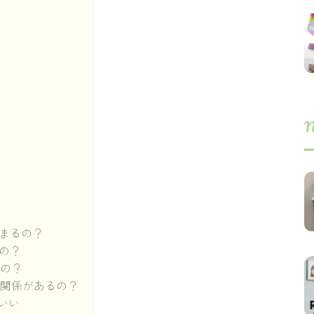
N
まるの？
の？
るの？
に関係があるの？
いい