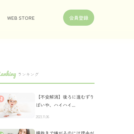
WEB STORE
会員登録
anking
ランキング
【不安解消】後ろに進むずり
ばいや、ハイハイ…
2023.11.06
横抱きで嫌がるのには理由が