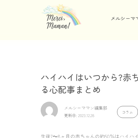
メルシーマ
ハイハイはいつから?赤
る心配事まとめ
メルシーママン編集部
コラム
更新日: 2023.12.28
生後7～8ヶ月の赤ちゃんの約50％はハイハ