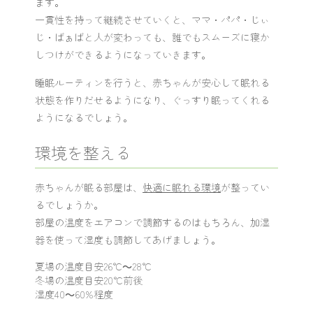
ます。
一貫性を持って継続させていくと、ママ・パパ・じぃ
じ・ばぁばと人が変わっても、誰でもスムーズに寝か
しつけができるようになっていきます。
睡眠ルーティンを行うと、赤ちゃんが安心して眠れる
状態を作りだせるようになり、ぐっすり眠ってくれる
ようになるでしょう。
環境を整える
赤ちゃんが眠る部屋は、
快適に眠れる環境
が整ってい
るでしょうか。
部屋の温度をエアコンで調節するのはもちろん、加湿
器を使って湿度も調節してあげましょう。
夏場の温度目安26℃～28℃
冬場の温度目安20℃前後
湿度40～60%程度