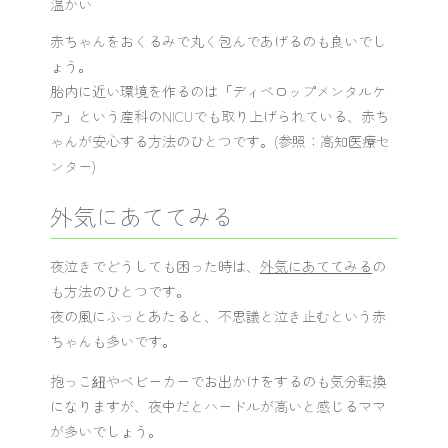
温かい
赤ちゃんをおくるみで丸く包んであげるのも良いでし
ょう。
胎内に近い環境を作るのは「ディベロップメンタルケ
ア」という産科のNICUでも取り上げられている、赤ち
ゃんが安心する方法のひとつです。(参照：
高知医療セ
ンター
)
外気にあててみる
夜泣きでどうしても困った時は、
外気にあててみる
の
も方法のひとつです。
夜の風にふっとあたると、不思議と泣き止むという赤
ちゃんも多いです。
抱っこ紐やベビーカーでお出かけをするのも気分転換
になりますが、夜中だとハードルが高いと感じるママ
が多いでしょう。