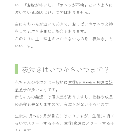
い」「お腹が空いた」「オムツが不快」というように
泣いている原因はひとつではありません。
夜に赤ちゃんが泣いて起きて、おっぱいやオムツ交換
をしても泣き止まない場合もあります。
このように主に
理由のわからないものを「夜泣き」
と
いいます。
夜泣きはいつからいつまで？
赤ちゃんの夜泣きは一般的に
生後5ヶ月～6ヶ月頃に始
まる
子が多いようです。
赤ちゃんの発達には個人差がありますし、性格や成長
の過程も異なりますので、夜泣きがない子もいます。
生後5ヶ月～6ヶ月が目安にはなりますが、生後3ヶ月く
らいでスタートする子も、生後1歳頃にスタートする子
もいます。