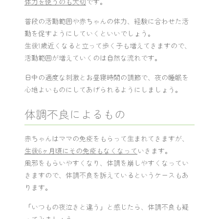
体力を使うのも大切
です。
普段の活動範囲や赤ちゃんの体力、経験に合わせた活
動を促すようにしていくといいでしょう。
生後1歳近くなると立って歩く子も増えてきますので、
活動範囲が増えていくのは自然な流れです。
日中の適度な刺激とお昼寝時間の調節で、夜の睡眠を
心地よいものにしてあげられるようにしましょう。
体調不良によるもの
赤ちゃんはママの免疫をもらって生まれてきますが、
生後6ヶ月頃にその免疫もなくなって
いきます。
風邪をもらいやすくなり、体調を崩しやすくなってい
きますので、体調不良を訴えているというケースもあ
ります。
「いつもの夜泣きと違う」と感じたら、体調不良も疑
ってみましょう。