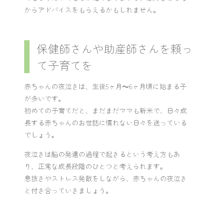
からアドバイスをもらえるかもしれません。
保健師さんや助産師さんを頼っ
て子育てを
赤ちゃんの夜泣きは、生後5ヶ月～6ヶ月頃に始まる子
が多いです。
初めての子育てだと、まだまだママも新米で、日々成
長する赤ちゃんのお世話に慣れない日々を送っている
でしょう。
夜泣きは脳の発達の過程で起きるという考え方もあ
り、正常な成長段階のひとつと考えられます。
息抜きやストレス発散をしながら、赤ちゃんの夜泣き
と付き合っていきましょう。