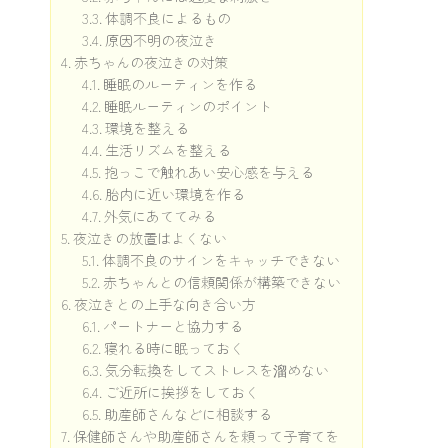
体調不良によるもの
原因不明の夜泣き
赤ちゃんの夜泣きの対策
睡眠のルーティンを作る
睡眠ルーティンのポイント
環境を整える
生活リズムを整える
抱っこで触れあい安心感を与える
胎内に近い環境を作る
外気にあててみる
夜泣きの放置はよくない
体調不良のサインをキャッチできない
赤ちゃんとの信頼関係が構築できない
夜泣きとの上手な向き合い方
パートナーと協力する
寝れる時に眠っておく
気分転換をしてストレスを溜めない
ご近所に挨拶をしておく
助産師さんなどに相談する
保健師さんや助産師さんを頼って子育てを