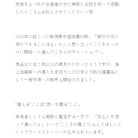
家族をもつ私が生産者の方に実際にお話を伺って感動
したところもお伝えさせてください！笑
2024年に起こった新潟県中越地震の際、「被災の方に
何かできることはないか」と思い立ったことをきっか
けに開発へと進んだこちらのデニッシュパン。
商品化には２年以上の歳月がかかったそうですが、海
上自衛隊への導入を皮切りに2007年より防災備蓄品と
して一般市場への販売も開始されました。
“備える”ことは“想いを贈る”こと。
非常食としても実際に重宝する一方で、「あなたを想
って選んだよ」という“こころの備え”にもしてほしいと
いうブランドストーリーが込められています。