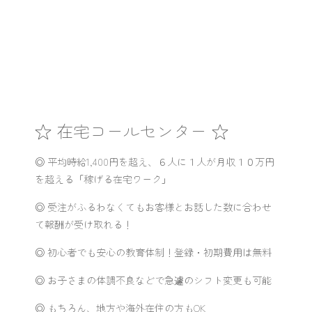
☆ 在宅コールセンター ☆
◎ 平均時給1,400円を超え、６人に１人が月収１０万円
を超える「稼げる在宅ワーク」
◎ 受注がふるわなくてもお客様とお話した数に合わせ
て報酬が受け取れる！
◎ 初心者でも安心の教育体制！登録・初期費用は無料
◎ お子さまの体調不良などで急遽のシフト変更も可能
◎ もちろん、地方や海外在住の方もOK