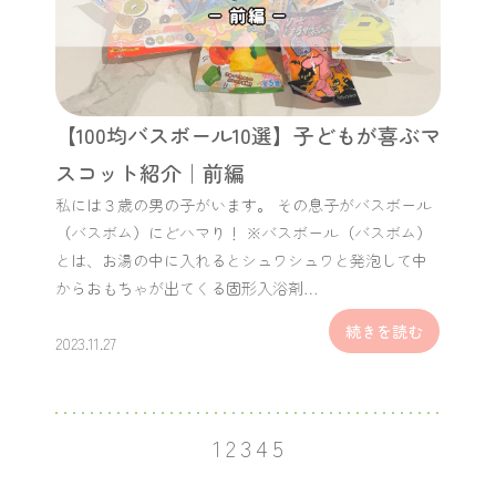
【100均バスボール10選】子どもが喜ぶマ
スコット紹介｜前編
私には３歳の男の子がいます。 その息子がバスボール
（バスボム）にどハマり！ ※バスボール（バスボム）
とは、お湯の中に入れるとシュワシュワと発泡して中
からおもちゃが出てくる固形入浴剤…
続きを読む
2023.11.27
1
2
3
4
5