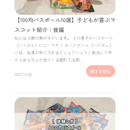
【100均バスボール10選】子どもが喜ぶマ
スコット紹介｜後編
私には３歳の男の子がいます。 その息子がバスボール
（バスボム）にどハマり！ ※バスボール（バスボム）
とは、お湯の中に入れるとシュワシュワと発泡して中
からおもちゃが出てくる固形入浴剤…
続きを読む
2023.12.06