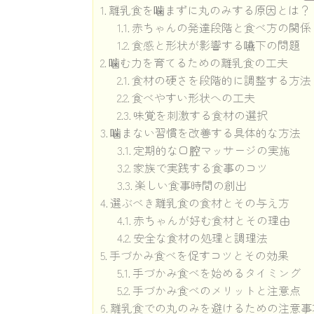
離乳食を噛まずに丸のみする原因とは？
赤ちゃんの発達段階と食べ方の関係
食感と形状が影響する嚥下の問題
噛む力を育てるための離乳食の工夫
食材の硬さを段階的に調整する方法
食べやすい形状への工夫
味覚を刺激する食材の選択
噛まない習慣を改善する具体的な方法
定期的な口腔マッサージの実施
家族で実践する食事のコツ
楽しい食事時間の創出
選ぶべき離乳食の食材とその与え方
赤ちゃんが好む食材とその理由
安全な食材の処理と調理法
手づかみ食べを促すコツとその効果
手づかみ食べを始めるタイミング
手づかみ食べのメリットと注意点
離乳食での丸のみを避けるための注意事