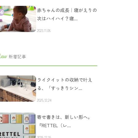
赤ちゃんの成長｜寝がえりの
次はハイハイ？寝…
2023.11.06
ew
新着記事
ライクイットの収納で叶え
る、「すっきりシン…
2025.12.24
寄せ書きは、新しい形へ。
『RETTEL（レ…
2025.12.15