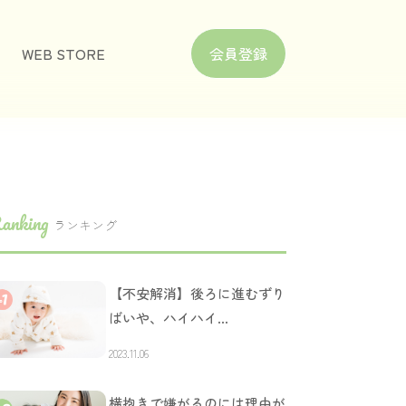
WEB STORE
会員登録
anking
ランキング
【不安解消】後ろに進むずり
ばいや、ハイハイ…
2023.11.06
横抱きで嫌がるのには理由が