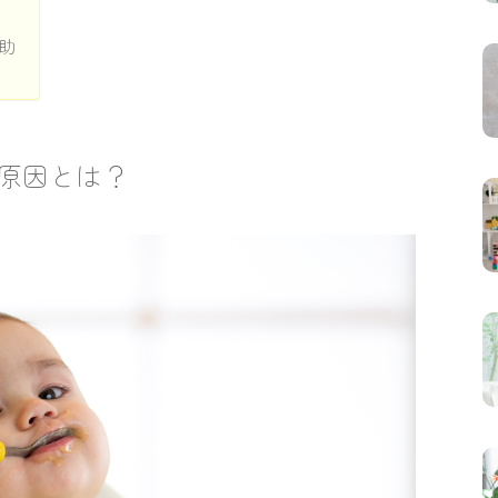
助
原因とは？