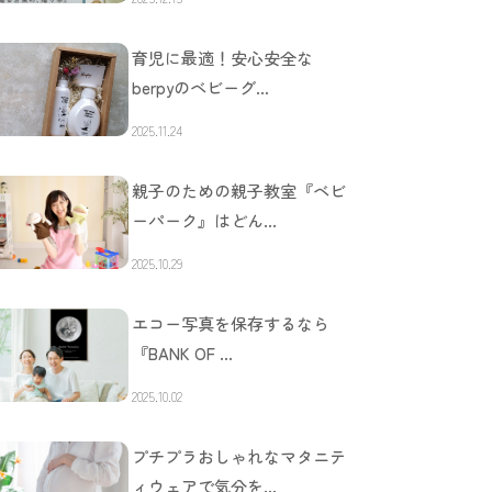
育児に最適！安心安全な
berpyのベビーグ…
2025.11.24
親子のための親子教室『ベビ
ーパーク』はどん…
2025.10.29
エコー写真を保存するなら
『BANK OF …
2025.10.02
プチプラおしゃれなマタニテ
ィウェアで気分を…